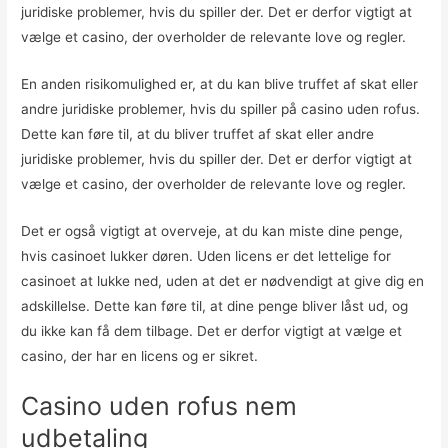
juridiske problemer, hvis du spiller der. Det er derfor vigtigt at
vælge et casino, der overholder de relevante love og regler.
En anden risikomulighed er, at du kan blive truffet af skat eller
andre juridiske problemer, hvis du spiller på casino uden rofus.
Dette kan føre til, at du bliver truffet af skat eller andre
juridiske problemer, hvis du spiller der. Det er derfor vigtigt at
vælge et casino, der overholder de relevante love og regler.
Det er også vigtigt at overveje, at du kan miste dine penge,
hvis casinoet lukker døren. Uden licens er det lettelige for
casinoet at lukke ned, uden at det er nødvendigt at give dig en
adskillelse. Dette kan føre til, at dine penge bliver låst ud, og
du ikke kan få dem tilbage. Det er derfor vigtigt at vælge et
casino, der har en licens og er sikret.
Casino uden rofus nem
udbetaling