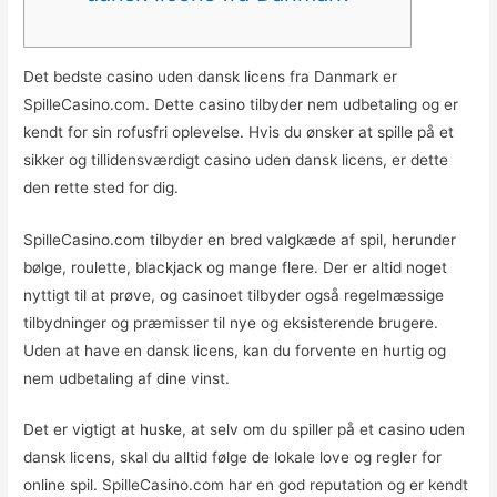
Det bedste casino uden dansk licens fra Danmark er
SpilleCasino.com. Dette casino tilbyder nem udbetaling og er
kendt for sin rofusfri oplevelse. Hvis du ønsker at spille på et
sikker og tillidensværdigt casino uden dansk licens, er dette
den rette sted for dig.
SpilleCasino.com tilbyder en bred valgkæde af spil, herunder
bølge, roulette, blackjack og mange flere. Der er altid noget
nyttigt til at prøve, og casinoet tilbyder også regelmæssige
tilbydninger og præmisser til nye og eksisterende brugere.
Uden at have en dansk licens, kan du forvente en hurtig og
nem udbetaling af dine vinst.
Det er vigtigt at huske, at selv om du spiller på et casino uden
dansk licens, skal du alltid følge de lokale love og regler for
online spil. SpilleCasino.com har en god reputation og er kendt