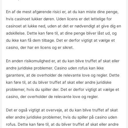
En af de mest afgørende risici er, at du kan miste dine penge,
hvis casinoet lukker døren. Uden licens er det lettelige for
casinoet at lukke ned, uden at det er nødvendigt at give dig en
adskillelse. Dette kan føre til, at dine penge bliver låst ud, og
du ikke kan få dem tilbage. Det er derfor vigtigt at vælge et
casino, der har en licens og er sikret.
En anden risikomulighed er, at du kan blive truffet af skat eller
andre juridiske problemer. Casino uden rofus kan ikke
garantere, at de overholder de relevante love og regler. Dette
kan føre til, at du bliver truffet af skat eller andre juridiske
problemer, hvis du spiller der. Det er derfor vigtigt at vælge et
casino, der overholder de relevante love og regler.
Det er også vigtigt at overveje, at du kan blive truffet af skat
eller andre juridiske problemer, hvis du spiller på casino uden
rofus. Dette kan føre til, at du bliver truffet af skat eller andre