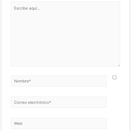
Escribe
aquí...
Nombre*
Correo
electrónico*
Web