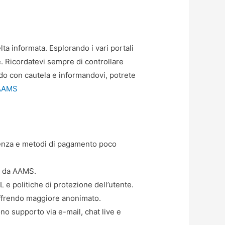
ta informata. Esplorando i vari portali
. Ricordatevi sempre di controllare
ndo con cautela e informandovi, potrete
 AAMS
cenza e metodi di pagamento poco
ti da AAMS.
L e politiche di protezione dell’utente.
 offrendo maggiore anonimato.
no supporto via e-mail, chat live e