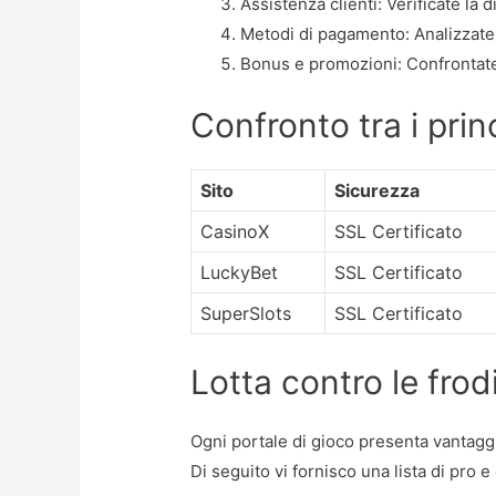
Assistenza clienti: Verificate la 
Metodi di pagamento: Analizzate l
Bonus e promozioni: Confrontate 
Confronto tra i prin
Sito
Sicurezza
CasinoX
SSL Certificato
LuckyBet
SSL Certificato
SuperSlots
SSL Certificato
Lotta contro le frod
Ogni portale di gioco presenta vantaggi
Di seguito vi fornisco una lista di pro e