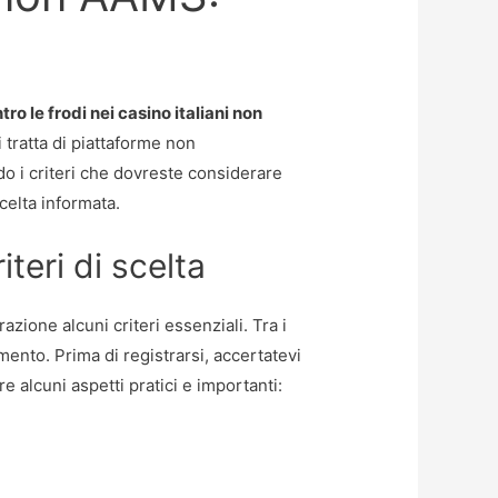
tro le frodi nei casino italiani non
tratta di piattaforme non
do i criteri che dovreste considerare
celta informata.
iteri di scelta
zione alcuni criteri essenziali. Tra i
amento. Prima di registrarsi, accertatevi
re alcuni aspetti pratici e importanti: