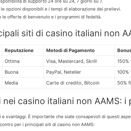
disponibilità di supporto 24 ore su 24, 7 giorni su 7.
e opzioni disponibili e i tempi di elaborazione dei prelievi.
le offerte di benvenuto e i programmi di fedeltà.
cipali siti di casino italiani non
Reputazione
Metodi di Pagamento
Bonus
Ottima
Visa, Mastercard, Skrill
150% 
Buona
PayPal, Neteller
100% f
Media
Carte di credito, Bitcoin
50% f
i nei casino italiani non AAMS: i
 e svantaggi. È importante che siate consapevoli di questi aspett
 contro per i principali siti di casino non AAMS: