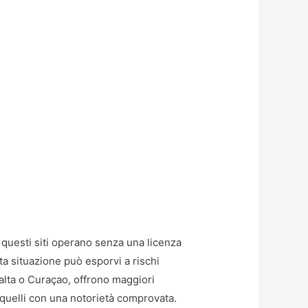
di questi siti operano senza una licenza
ta situazione può esporvi a rischi
Malta o Curaçao, offrono maggiori
e quelli con una notorietà comprovata.