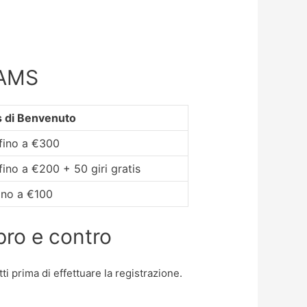
 AAMS
 di Benvenuto
fino a €300
ino a €200 + 50 giri gratis
ino a €100
 pro e contro
i prima di effettuare la registrazione.