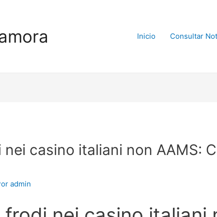
Zamora
Inicio
Consultar No
i nei casino italiani non AAMS: C
Por
admin
 frodi nei casino italian