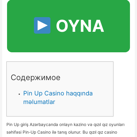
OYNA
Содержимое
Pin Up Casino haqqında
məlumatlar
Pin Up giriş Azərbaycanda onlayn kazino və qızıl qız oyunları
səhifəsi Pin-Up Casino ilə tanış olunur. Bu qızıl qız casino