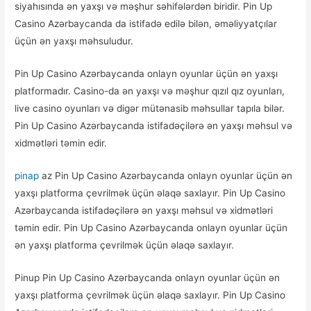
siyahısında ən yaxşı və məşhur səhifələrdən biridir. Pin Up
Casino Azərbaycanda da istifadə edilə bilən, əməliyyatçılar
üçün ən yaxşı məhsuludur.
Pin Up Casino Azərbaycanda onlayn oyunlar üçün ən yaxşı
platformadır. Casino-da ən yaxşı və məşhur qızıl qız oyunları,
live casino oyunları və digər mütənasib məhsullar tapıla bilər.
Pin Up Casino Azərbaycanda istifadəçilərə ən yaxşı məhsul və
xidmətləri təmin edir.
pinap
az Pin Up Casino Azərbaycanda onlayn oyunlar üçün ən
yaxşı platforma çevrilmək üçün əlaqə saxlayır. Pin Up Casino
Azərbaycanda istifadəçilərə ən yaxşı məhsul və xidmətləri
təmin edir. Pin Up Casino Azərbaycanda onlayn oyunlar üçün
ən yaxşı platforma çevrilmək üçün əlaqə saxlayır.
Pinup Pin Up Casino Azərbaycanda onlayn oyunlar üçün ən
yaxşı platforma çevrilmək üçün əlaqə saxlayır. Pin Up Casino