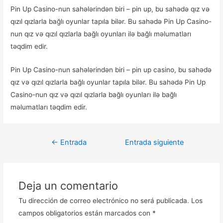
Pin Up Casino-nun sahələrindən biri – pin up, bu sahədə qız və
qızıl qızlarla bağlı oyunlar tapıla bilər. Bu sahədə Pin Up Casino-
nun qız və qızıl qızlarla bağlı oyunları ilə bağlı məlumatları
təqdim edir.
Pin Up Casino-nun sahələrindən biri – pin up casino, bu sahədə
qız və qızıl qızlarla bağlı oyunlar tapıla bilər. Bu sahədə Pin Up
Casino-nun qız və qızıl qızlarla bağlı oyunları ilə bağlı
məlumatları təqdim edir.
Navegación
←
Entrada
Entrada siguiente
de
anterior
→
entradas
Deja un comentario
Tu dirección de correo electrónico no será publicada.
Los
campos obligatorios están marcados con
*