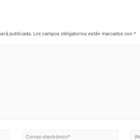
será publicada.
Los campos obligatorios están marcados con
*
Correo
Web