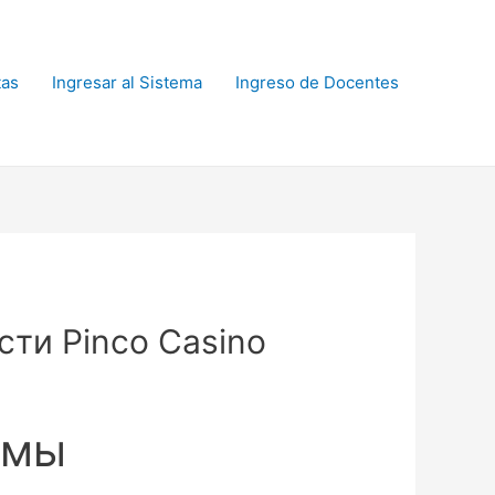
tas
Ingresar al Sistema
Ingreso de Docentes
ти Pinco Casino
ммы