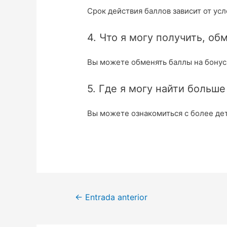
Срок действия баллов зависит от ус
4. Что я могу получить, об
Вы можете обменять баллы на бонус
5. Где я могу найти больше
Вы можете ознакомиться с более д
Navegación
←
Entrada anterior
de
entradas