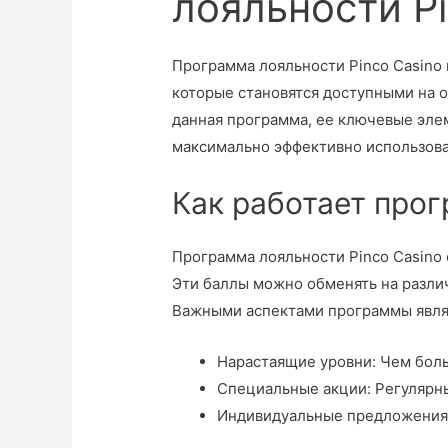
лояльности Pi
Программа лояльности Pinco Casino
которые становятся доступными на о
данная программа, ее ключевые эле
максимально эффективно использов
Как работает про
Программа лояльности Pinco Casino 
Эти баллы можно обменять на различ
Важными аспектами программы явля
Нарастаящие уровни: Чем боль
Специальные акции: Регулярн
Индивидуальные предложения: