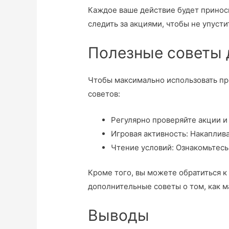
Каждое ваше действие будет принос
следить за акциями, чтобы не упуст
Полезные советы 
Чтобы максимально использовать п
советов:
Регулярно проверяйте акции и
Игровая активность: Накаплива
Чтение условий: Ознакомьтесь
Кроме того, вы можете обратиться к 
дополнительные советы о том, как м
Выводы