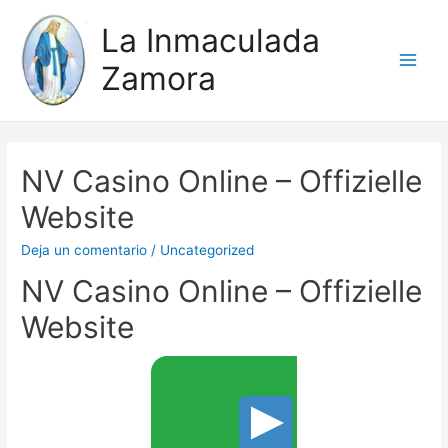
La Inmaculada
Zamora
Main
Men
NV Casino Online – Offizielle
Website
Deja un comentario
/
Uncategorized
NV Casino Online – Offizielle
Website