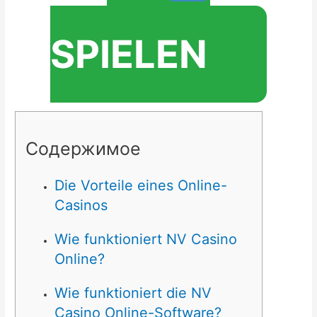
SPIELEN
Содержимое
Die Vorteile eines Online-
Casinos
Wie funktioniert NV Casino
Online?
Wie funktioniert die NV
Casino Online-Software?