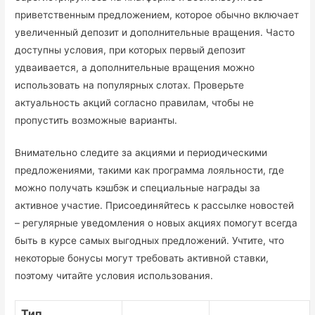
приветственным предложением, которое обычно включает
увеличенный депозит и дополнительные вращения. Часто
доступны условия, при которых первый депозит
удваивается, а дополнительные вращения можно
использовать на популярных слотах. Проверьте
актуальность акций согласно правилам, чтобы не
пропустить возможные варианты.
Внимательно следите за акциями и периодическими
предложениями, такими как программа лояльности, где
можно получать кэшбэк и специальные награды за
активное участие. Присоединяйтесь к рассылке новостей
– регулярные уведомления о новых акциях помогут всегда
быть в курсе самых выгодных предложений. Учтите, что
некоторые бонусы могут требовать активной ставки,
поэтому читайте условия использования.
Тип