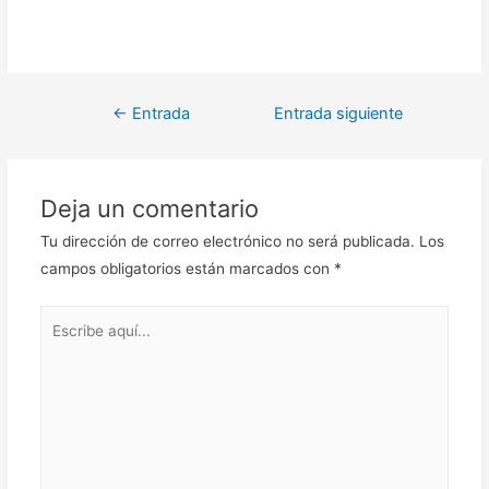
Navegación
←
Entrada
Entrada siguiente
de
anterior
→
entradas
Deja un comentario
Tu dirección de correo electrónico no será publicada.
Los
campos obligatorios están marcados con
*
Escribe
aquí...