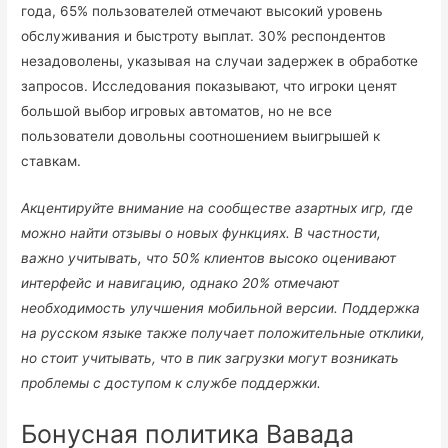
года, 65% пользователей отмечают высокий уровень
обслуживания и быстроту выплат. 30% респондентов
незадоволены, указывая на случаи задержек в обработке
запросов. Исследования показывают, что игроки ценят
большой выбор игровых автоматов, но не все
пользователи довольны соотношением выигрышей к
ставкам.
Акцентируйте внимание на сообществе азартных игр, где
можно найти отзывы о новых функциях. В частности,
важно учитывать, что 50% клиентов высоко оценивают
интерфейс и навигацию, однако 20% отмечают
необходимость улучшения мобильной версии. Поддержка
на русском языке также получает положительные отклики,
но стоит учитывать, что в пик загрузки могут возникать
проблемы с доступом к службе поддержки.
Бонусная политика Вавада