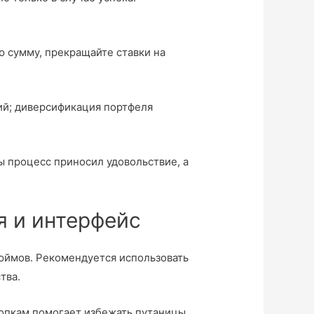
ю сумму, прекращайте ставки на
ий; диверсификация портфеля
бы процесс приносил удовольствие, а
я и интерфейс
юймов. Рекомендуется использовать
тва.
нопкам помогает избежать путаницы.