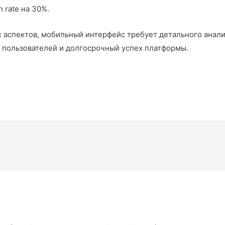
 rate на 30%.
х аспектов, мобильный интерфейс требует детального анал
 пользователей и долгосрочный успех платформы.