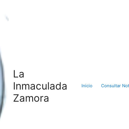
La
Inmaculada
Inicio
Consultar No
Zamora