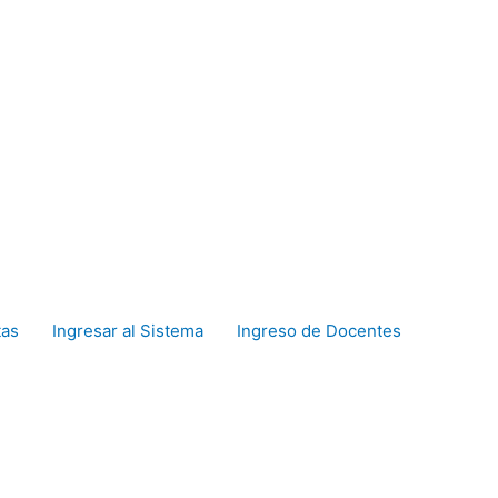
tas
Ingresar al Sistema
Ingreso de Docentes