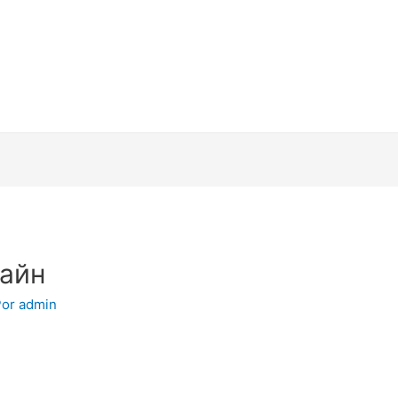
лайн
Por
admin