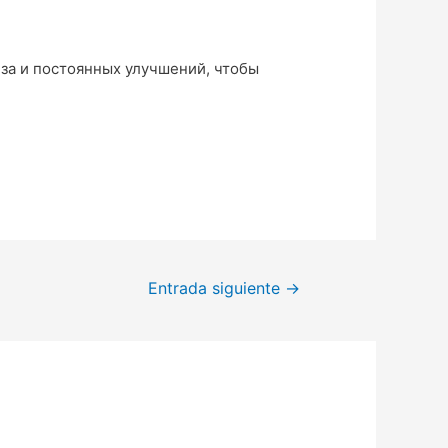
иза и постоянных улучшений, чтобы
Entrada siguiente
→