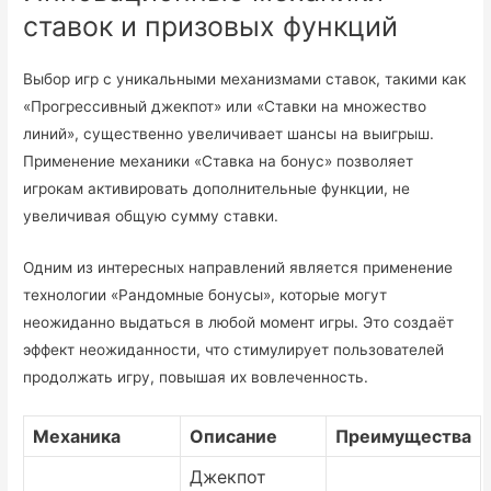
ставок и призовых функций
Выбор игр с уникальными механизмами ставок, такими как
«Прогрессивный джекпот» или «Ставки на множество
линий», существенно увеличивает шансы на выигрыш.
Применение механики «Ставка на бонус» позволяет
игрокам активировать дополнительные функции, не
увеличивая общую сумму ставки.
Одним из интересных направлений является применение
технологии «Рандомные бонусы», которые могут
неожиданно выдаться в любой момент игры. Это создаёт
эффект неожиданности, что стимулирует пользователей
продолжать игру, повышая их вовлеченность.
Механика
Описание
Преимущества
Джекпот