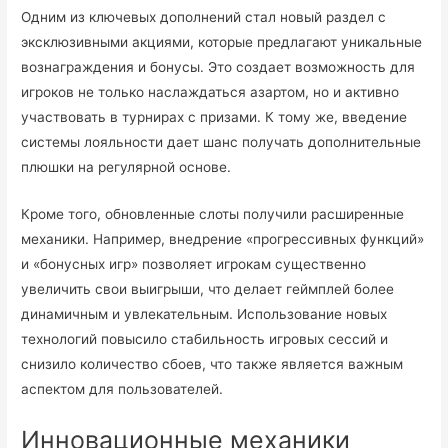
Одним из ключевых дополнений стал новый раздел с
эксклюзивными акциями, которые предлагают уникальные
вознаграждения и бонусы. Это создает возможность для
игроков не только наслаждаться азартом, но и активно
участвовать в турнирах с призами. К тому же, введение
системы лояльности дает шанс получать дополнительные
плюшки на регулярной основе.
Кроме того, обновленные слоты получили расширенные
механики. Например, внедрение «прогрессивных функций»
и «бонусных игр» позволяет игрокам существенно
увеличить свои выигрыши, что делает геймплей более
динамичным и увлекательным. Использование новых
технологий повысило стабильность игровых сессий и
снизило количество сбоев, что также является важным
аспектом для пользователей.
Инновационные механики