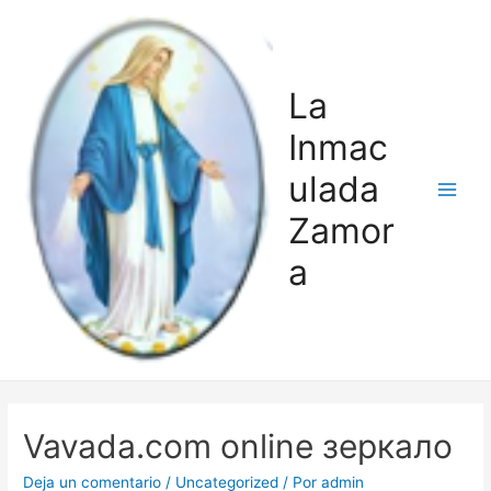
La
Inmac
ulada
Main
Zamor
Men
a
Vavada.com online зеркало
Deja un comentario
/
Uncategorized
/ Por
admin