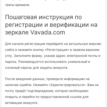
траты времени.
Пошаговая инструкция по
регистрации и верификации на
зеркале Vavada.com
Для начала регистрации перейдите на актуальную версию
сайта и нажмите кнопку «Регистрация» в правом верхнем
углу. Заполните форму, указав адрес электронной почты и
пароль. Рекомендуется использовать уникальный и
сложный пароль для защиты аккаунта.
После введения данных, проверьте информацию на
наличие ошибок. Нажмите «Зарегистрироваться». Вам на
почту придёт подтверждение, которое необходимо
открыть и перейти по предоставленной ссылке для
активации аккаунта.