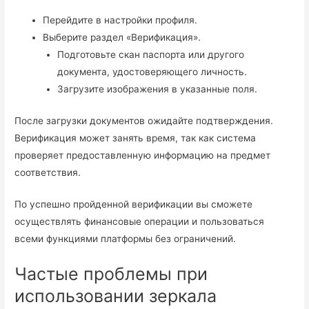
Перейдите в настройки профиля.
Выберите раздел «Верификация».
Подготовьте скан паспорта или другого
документа, удостоверяющего личность.
Загрузите изображения в указанные поля.
После загрузки документов ожидайте подтверждения.
Верификация может занять время, так как система
проверяет предоставленную информацию на предмет
соответствия.
По успешно пройденной верификации вы сможете
осуществлять финансовые операции и пользоваться
всеми функциями платформы без ограничений.
Частые проблемы при
использовании зеркала