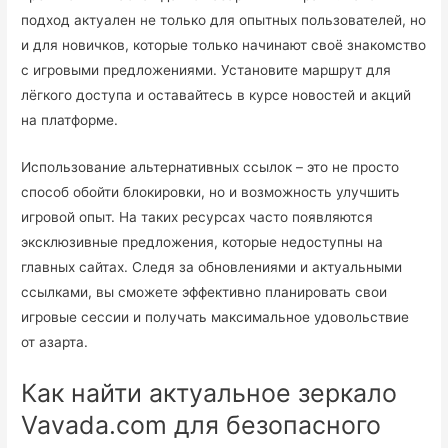
подход актуален не только для опытных пользователей, но
и для новичков, которые только начинают своё знакомство
с игровыми предложениями. Установите маршрут для
лёгкого доступа и оставайтесь в курсе новостей и акций
на платформе.
Использование альтернативных ссылок – это не просто
способ обойти блокировки, но и возможность улучшить
игровой опыт. На таких ресурсах часто появляются
эксклюзивные предложения, которые недоступны на
главных сайтах. Следя за обновлениями и актуальными
ссылками, вы сможете эффективно планировать свои
игровые сессии и получать максимальное удовольствие
от азарта.
Как найти актуальное зеркало
Vavada.com для безопасного