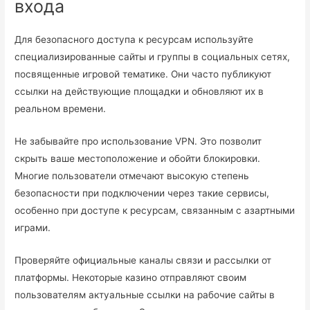
входа
Для безопасного доступа к ресурсам используйте
специализированные сайты и группы в социальных сетях,
посвященные игровой тематике. Они часто публикуют
ссылки на действующие площадки и обновляют их в
реальном времени.
Не забывайте про использование VPN. Это позволит
скрыть ваше местоположение и обойти блокировки.
Многие пользователи отмечают высокую степень
безопасности при подключении через такие сервисы,
особенно при доступе к ресурсам, связанным с азартными
играми.
Проверяйте официальные каналы связи и рассылки от
платформы. Некоторые казино отправляют своим
пользователям актуальные ссылки на рабочие сайты в