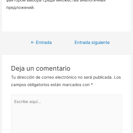
фактором выбора среди множества аналогичных
предложений.
Navegación
←
Entrada
Entrada siguiente
de
anterior
→
entradas
Deja un comentario
Tu dirección de correo electrónico no será publicada.
Los
campos obligatorios están marcados con
*
Escribe
aquí...