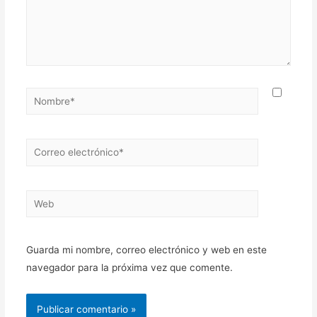
Nombre*
Correo
electrónico*
Web
Guarda mi nombre, correo electrónico y web en este
navegador para la próxima vez que comente.