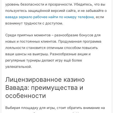
уровень безопасности и прозрачности. Убедитесь, что вы
пользуетесь защищённой версией сайта, и не забывайте о
вавада зеркало рабочее найти по номеру телефона
, если
возникнут трудности с доступом.
Среди приятных моментов – разнообразие бонусов для
новых и постоянных клиентов. Продуманная программа
лояльности становится отличным способом повысить
ваши шансы на выигрыш. Разнообразные акции и
регулярные турниры делают игру ещё более
увлекательной.
Лицензированное казино
Вавада: преимущества и
особенности
Выбирая площадку для игры, стоит обратить внимание на