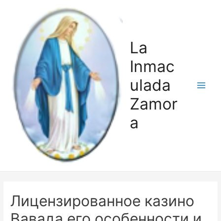
La
Inmac
ulada
Main
Zamor
Men
a
Лицензированное казино
Вавада его особенности и